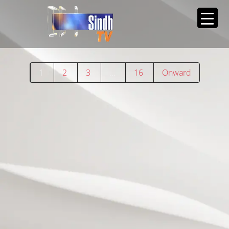
1
2
3
…
16
Onward