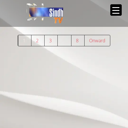
1
2
3
…
8
Onward