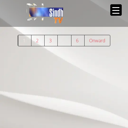
1
2
3
…
6
Onward