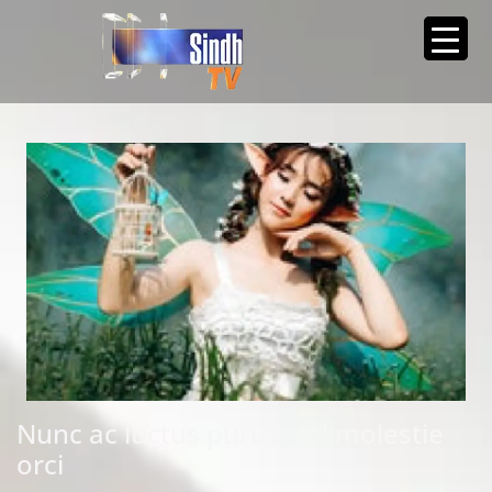
Nunc ac luctus purus, vel molestie
orci