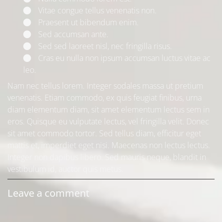
Vitae congue tellus venenatis non.
Praesent ut bibendum enim.
Sed accumsan ante.
Sed sed laoreet nisl, nec fringilla risus.
Cras eu nulla non ipsum accumsan luctus vitae ac
leo.
Nam nec tellus lorem. Integer sodales massa ut pretium
venenatis. Etiam commodo, ex quis feugiat finibus, urna
diam elementum diam, sit amet elementum lectus sem in
eros. Quisque eu vulputate lectus, vel fringilla velit. Donec
sit amet commodo tortor. Sed tellus diam, efficitur eget
mattis et, imperdiet eget nisi. Maecenas non lectus lectus.
Integer non dapibus libero. Sed mauris neque, blandit in
vestibulum id, auctor quis metus.
Leave a comment