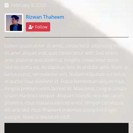
February 8, 2020
Rizwan Thaheem
Follow
Lorem ipsum dolor sit amet, consectetur adipiscing elit. Ut
sit amet aliquet erat, quis consectetur velit. Sed libero
ante, placerat quis lorem ut, fringilla consectetur dolor.
Sed eu porta est, eu dapibus felis. In at dolor ante. Nunc ac
luctus purus, vel molestie orci. Nullam vulputate est tellus,
et auctor risus eleifend id. Fusce fermentum aliquet risus,
fringilla pretium enim laoreet id. Maecenas congue ornare
ipsum maximus tempor. Aliquam blandit, velit nec iaculis
pharetra, risus massa scelerisque nisl, tempor consequat
elit erat sed risus. Praesent maximus suscipit nisl eget
suscipit. Nunc in tincidunt nibh.