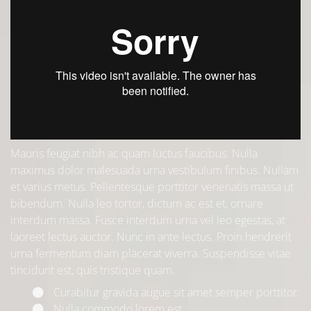
Mauris feugiat nibh ac quam luctus faucibus. Nulla
maximus dolor malesuada urna vestibulum finibus. Nullam
et varius metus. Pellentesque porttitor venenatis massa ut
bibendum. Nulla leo tortor, dictum ac est et, ornare
interdum massa. Fusce interdum urna vel leo egestas, at
laoreet lectus auctor. Nunc in ante lectus. Proin hendrerit
urna fermentum diam placerat viverra. Suspendisse vitae
tincidunt est, quis tristique quam.
Curabitur gravida augue sit amet semper porttitor.
Nulla commodo lorem est.