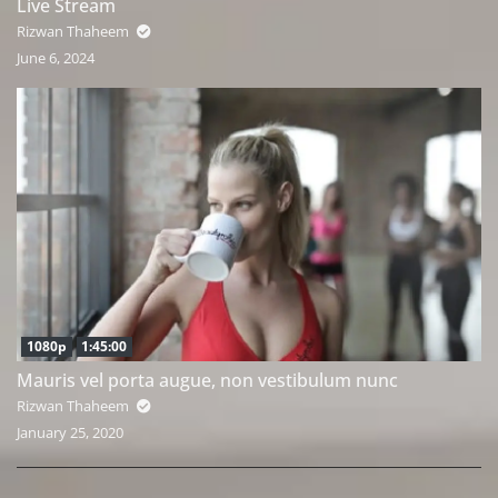
Live Stream
Rizwan Thaheem
June 6, 2024
1080p
1:45:00
Mauris vel porta augue, non vestibulum nunc
Rizwan Thaheem
January 25, 2020