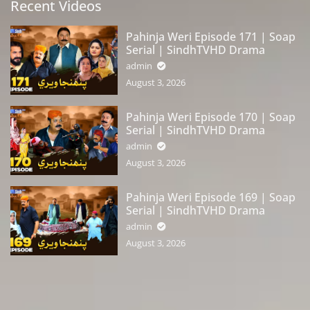
Recent Videos
Pahinja Weri Episode 171 | Soap
Serial | SindhTVHD Drama
admin
August 3, 2026
Pahinja Weri Episode 170 | Soap
Serial | SindhTVHD Drama
admin
August 3, 2026
Pahinja Weri Episode 169 | Soap
Serial | SindhTVHD Drama
admin
August 3, 2026