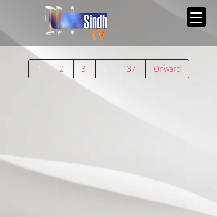
1
2
3
…
37
Onward