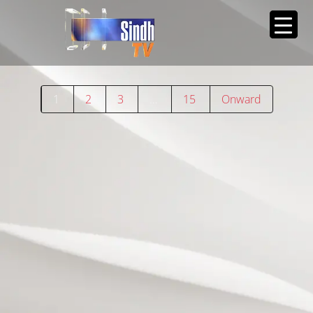
1
2
3
…
15
Onward